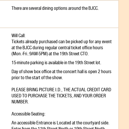
There are several dining options around the BJCC.
Will Call:
Tickets already purchased can be picked up for any event
at the BJCC during regular central ticket office hours
(Mon.-Fri.:9AM-5PM) at the 19th Street CTO.
15-minute parking is available in the 19th Street lot.
Day of show box office at the concert hall is open 2 hours
prior to the start of the show.
PLEASE BRING PICTURE I.D., THE ACTUAL CREDIT CARD
USED TO PURCHASE THE TICKETS, AND YOUR ORDER
NUMBER.
Accessible Seating:
An accessible Entrance is Located at the courtyard side.
Enter from the 11th Street North or 19th Street North.