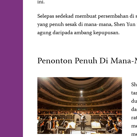
ini.
Selepas sedekad membuat persembahan di 
yang penuh sesak di mana-mana, Shen Yun
agung daripada ambang kepupusan.
Penonton Penuh Di Mana
Sh
ta
du
da
ra
me
me