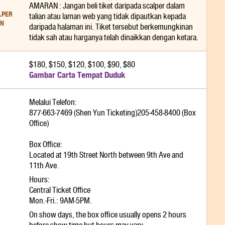
AMARAN : Jangan beli tiket daripada scalper dalam
LPER
talian atau laman web yang tidak dipautkan kepada
AN
daripada halaman ini. Tiket tersebut berkemungkinan
tidak sah atau harganya telah dinaikkan dengan ketara.
$180, $150, $120, $100, $90, $80
Gambar Carta Tempat Duduk
Melalui Telefon:
877-663-7469 (Shen Yun Ticketing)205-458-8400 (Box
Office)
Box Office:
Located at 19th Street North between 9th Ave and
11th Ave.
Hours:
Central Ticket Office
Mon.-Fri.: 9AM-5PM.
On show days, the box office usually opens 2 hours