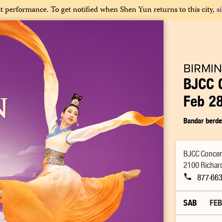
st performance. To get notified when Shen Yun returns to this city,
s
BIRMI
BJCC C
Feb 2
Bandar berde
BJCC Concert
2100 Richard
877-663
SAB
FEB