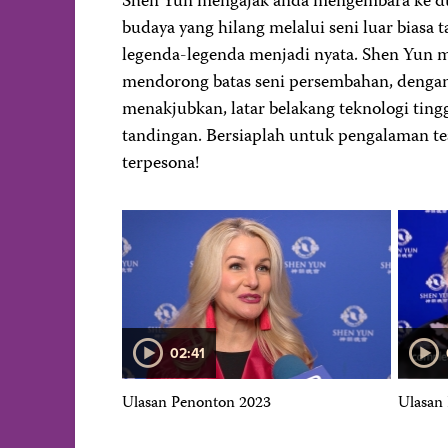
Shen Yun mengajak anda mengembara ke dun
budaya yang hilang melalui seni luar biasa t
legenda-legenda menjadi nyata. Shen Yun 
mendorong batas seni persembahan, denga
menakjubkan, latar belakang teknologi tingg
tandingan. Bersiaplah untuk pengalaman t
terpesona!
02:41
embahan Shen Yun
Ulasan Penonton 2023
Ulasan