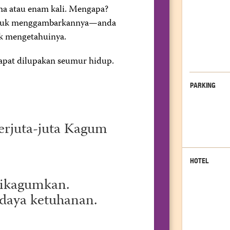
ma atau enam kali. Mengapa?
untuk menggambarkannya—anda
uk mengetahuinya.
apat dilupakan seumur hidup.
PARKING
rjuta-juta Kagum
HOTEL
Dikagumkan.
daya ketuhanan.