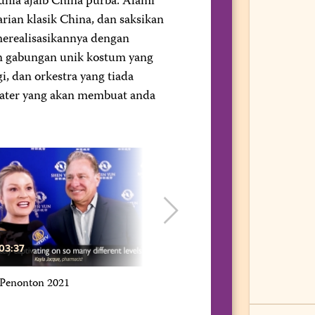
ia ajaib China purba. Alami
arian klasik China, dan saksikan
merealisasikannya dengan
n gabungan unik kostum yang
i, dan orkestra yang tiada
eater yang akan membuat anda
03:37
02:59
 Penonton 2021
Pengenalan Seni Persembahan S