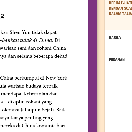
BERHATI-HATI
DENGAN SCA
ng
DALAM TALI
hkan Shen Yun tidak dapat
HARGA
—
bahkan tidak di China
. Di
warisan seni dan rohani China
nya dan selama beberapa dekad
PESANAN
 China berkumpul di New York
la warisan budaya terbaik
 mendapat keberanian dan
ka—disiplin rohani yang
 toleransi (ataupun Sejati-Baik-
karya-karya penting yang
mereka di China komunis hari