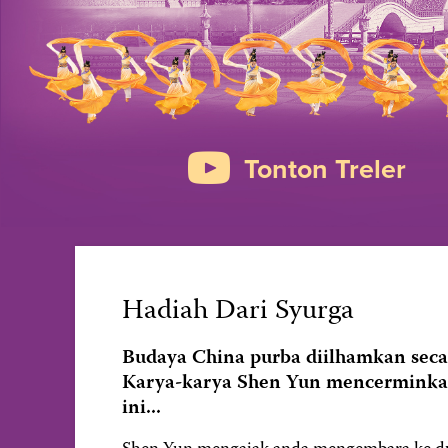
Tonton Treler
Hadiah Dari Syurga
Budaya China purba diilhamkan seca
Karya-karya Shen Yun mencerminkan
ini...