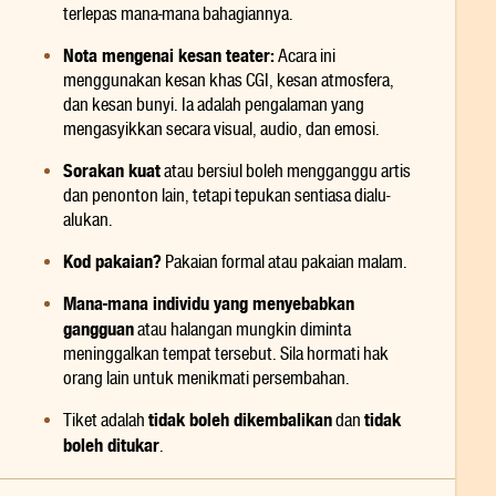
terlepas mana-mana bahagiannya.
Nota mengenai kesan teater:
Acara ini
menggunakan kesan khas CGI, kesan atmosfera,
dan kesan bunyi. Ia adalah pengalaman yang
mengasyikkan secara visual, audio, dan emosi.
Sorakan kuat
atau bersiul boleh mengganggu artis
dan penonton lain, tetapi tepukan sentiasa dialu-
alukan.
Kod pakaian?
Pakaian formal atau pakaian malam.
Mana-mana individu yang menyebabkan
gangguan
atau halangan mungkin diminta
meninggalkan tempat tersebut. Sila hormati hak
orang lain untuk menikmati persembahan.
02:41
03:37
tidak boleh dikembalikan
tidak
Tiket adalah
dan
hen Yun
Ulasan Penonton 2023
Ulasan Penonton
boleh ditukar
.