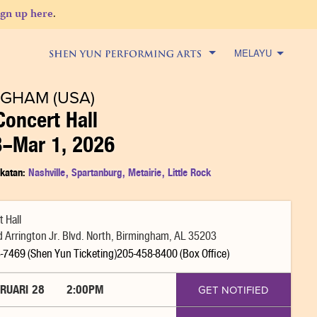
ign up here
.
MELAYU
NGHAM (USA)
oncert Hall
8–Mar 1, 2026
katan:
Nashville
,
Spartanburg
,
Metairie
,
Little Rock
 Hall
 Arrington Jr. Blvd. North, Birmingham, AL 35203
-7469 (Shen Yun Ticketing)205-458-8400 (Box Office)
RUARI
28
2:00PM
GET NOTIFIED