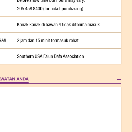
before show time but hours may vary.
205-458-8400 (for ticket purchasing)
Kanak-kanak di bawah 4 tidak diterima masuk.
GAN
2 jam dan 15 minit termasuk rehat
Southern USA Falun Dafa Association
AWATAN ANDA