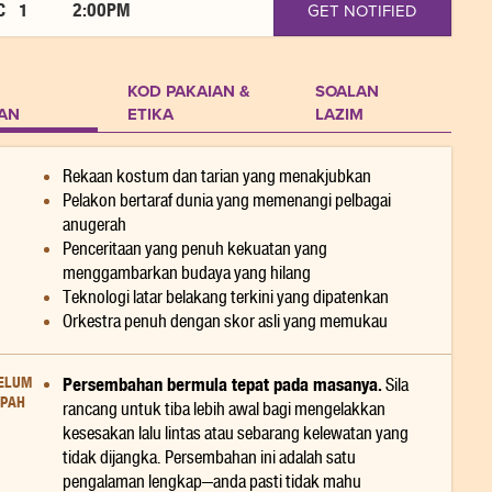
C
1
2:00PM
GET NOTIFIED
KOD PAKAIAN &
SOALAN
AN
ETIKA
LAZIM
Rekaan kostum dan tarian yang menakjubkan
Pelakon bertaraf dunia yang memenangi pelbagai
anugerah
Penceritaan yang penuh kekuatan yang
menggambarkan budaya yang hilang
Teknologi latar belakang terkini yang dipatenkan
Orkestra penuh dengan skor asli yang memukau
BELUM
Persembahan bermula tepat pada masanya.
Sila
PAH
rancang untuk tiba lebih awal bagi mengelakkan
kesesakan lalu lintas atau sebarang kelewatan yang
tidak dijangka. Persembahan ini adalah satu
pengalaman lengkap—anda pasti tidak mahu