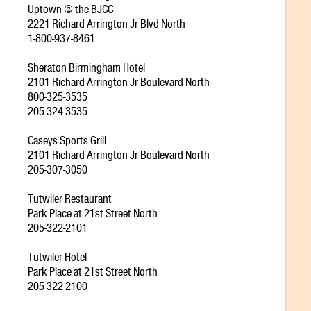
Uptown @ the BJCC
2221 Richard Arrington Jr Blvd North
1-800-937-8461
Sheraton Birmingham Hotel
2101 Richard Arrington Jr Boulevard North
800-325-3535
205-324-3535
Caseys Sports Grill
2101 Richard Arrington Jr Boulevard North
205-307-3050
Tutwiler Restaurant
Park Place at 21st Street North
205-322-2101
Tutwiler Hotel
Park Place at 21st Street North
205-322-2100