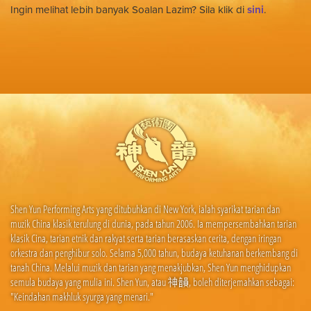
Ingin melihat lebih banyak Soalan Lazim? Sila klik di
sini
.
Shen Yun Performing Arts yang ditubuhkan di New York, ialah syarikat tarian dan
muzik China klasik terulung di dunia, pada tahun 2006. Ia mempersembahkan tarian
klasik Cina, tarian etnik dan rakyat serta tarian berasaskan cerita, dengan iringan
orkestra dan penghibur solo. Selama 5,000 tahun, budaya ketuhanan berkembang di
tanah China. Melalui muzik dan tarian yang menakjubkan, Shen Yun menghidupkan
semula budaya yang mulia ini. Shen Yun, atau 神韻, boleh diterjemahkan sebagai:
"Keindahan makhluk syurga yang menari."