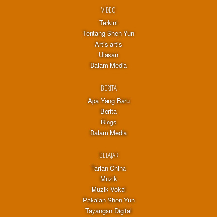
VIDEO
Terkini
Tentang Shen Yun
Artis-artis
Ulasan
Dalam Media
BERITA
Apa Yang Baru
Berita
Blogs
Dalam Media
BELAJAR
Tarian China
Muzik
Muzik Vokal
Pakaian Shen Yun
Tayangan Digital